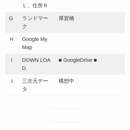
Ｌ、住所Ｒ
G
ランドマー
厚賀橋
ク
Ｈ
Google My
Map
Ｉ
DOWN LOA
■ GoogleDrive ■
D
Ｊ
三次元デー
構想中
タ