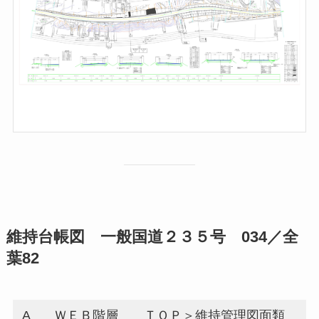
維持台帳図 一般国道２３５号 034／全
葉82
A
ＷＥＢ階層
ＴＯＰ＞維持管理図面類