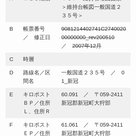
＞維持台帳図一般国道２
３５号＞
B
帳票番号
9081214402741C2740020
／ 修正日
00000000_rev200510
／
2007年12月
C
時層
D
路線名／区
一般国道２３５号 ／ 0
間名
1_新冠
E
キロポスト
60.091 ／ 〒059-2411
ＢＰ／住所
新冠郡新冠町大狩部
Ｌ、住所Ｒ
F
キロポスト
61.061 ／ 〒059-2411
ＥＰ／住所
新冠郡新冠町大狩部