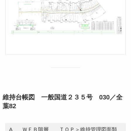
維持台帳図 一般国道２３５号 030／全
葉82
A
ＷＥＢ階層
ＴＯＰ＞維持管理図面類