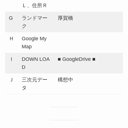
Ｌ、住所Ｒ
G
ランドマー
厚賀橋
ク
Ｈ
Google My
Map
Ｉ
DOWN LOA
■ GoogleDrive ■
D
Ｊ
三次元デー
構想中
タ