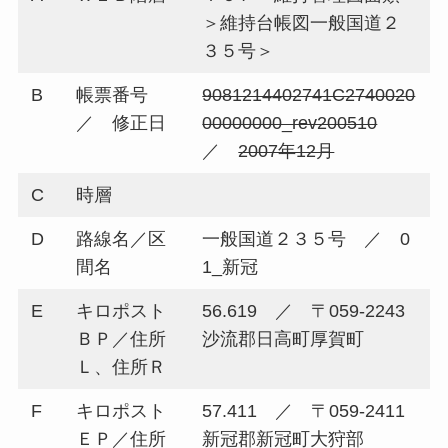
＞維持台帳図一般国道２
３５号＞
B
帳票番号
9081214402741C2740020
／ 修正日
00000000_rev200510
／
2007年12月
C
時層
D
路線名／区
一般国道２３５号 ／ 0
間名
1_新冠
E
キロポスト
56.619 ／ 〒059-2243
ＢＰ／住所
沙流郡日高町厚賀町
Ｌ、住所Ｒ
F
キロポスト
57.411 ／ 〒059-2411
ＥＰ／住所
新冠郡新冠町大狩部