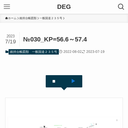
DEG
ホーム
維持台帳図類
一般国道２３５号
2023
№030_KP=56.6～57.4
7/19
2022-08-02
2023-07-19
維持台帳図類
一般国道２３５号
■
▶