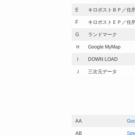
E
キロポストＢＰ／住
F
キロポストＥＰ／住
G
ランドマーク
Ｈ
Google MyMap
Ｉ
DOWN LOAD
Ｊ
三次元データ
AA
Goo
AB
Str