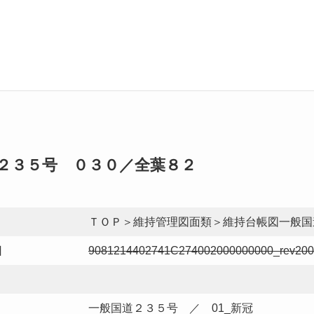
２３５号 ０３０／全葉８２
ＴＯＰ＞維持管理図面類＞維持台帳図一般国
日
9081214402741C274002000000000_rev20
一般国道２３５号 ／ 01_新冠