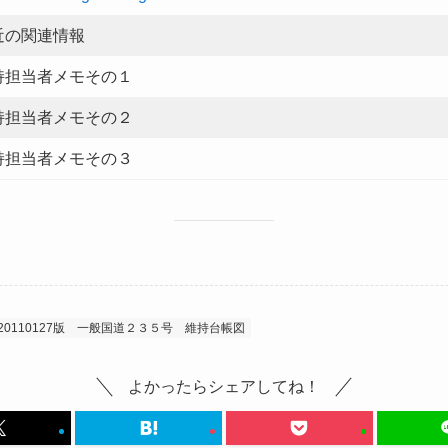
近の関連情報
持担当者メモその１
持担当者メモその２
持担当者メモその３
20110127版
一般国道２３５号
維持台帳図
よかったらシェアしてね！