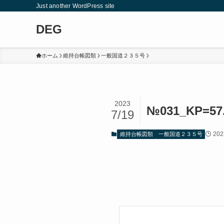
Just another WordPress site
DEG
ホーム
維持台帳図類
一般国道２３５号
2023
№031_KP=57
7/19
202
維持台帳図類
一般国道２３５号