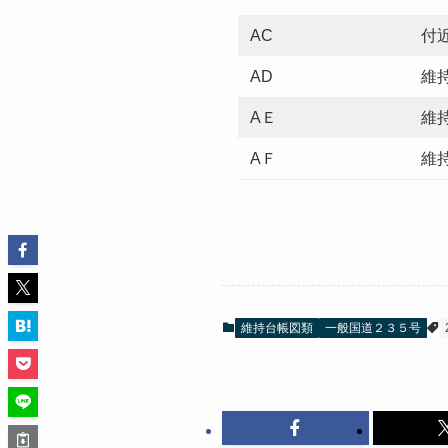
AC
付
AD
維
AＥ
維
AＦ
維
維持台帳図類
一般国道２３５号