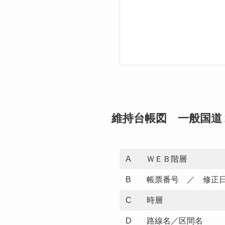
維持台帳図 一般国道
A
ＷＥＢ階層
B
帳票番号 ／ 修正
C
時層
D
路線名／区間名