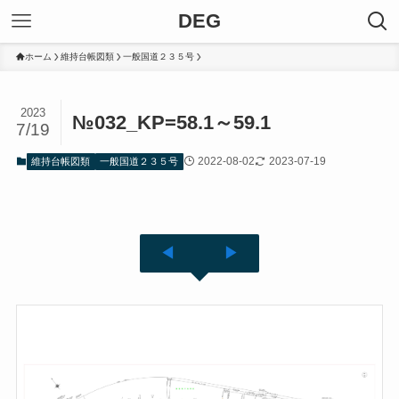
DEG
ホーム
維持台帳図類
一般国道２３５号
2023
№032_KP=58.1～59.1
7/19
2022-08-02
2023-07-19
維持台帳図類
一般国道２３５号
◀
▶