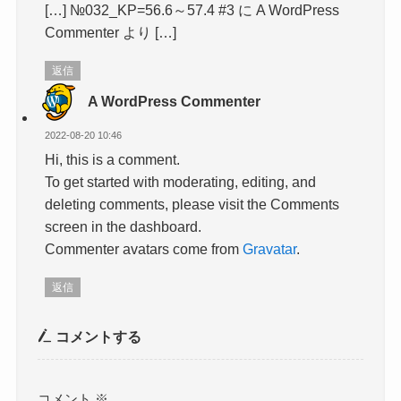
[…] №032_KP=56.6～57.4 #3 に A WordPress
Commenter より […]
返信
A WordPress Commenter
2022-08-20 10:46
Hi, this is a comment.
To get started with moderating, editing, and
deleting comments, please visit the Comments
screen in the dashboard.
Commenter avatars come from
Gravatar
.
返信
コメントする
コメント
※