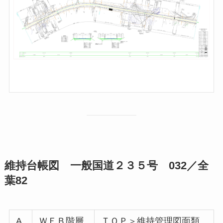
維持台帳図 一般国道２３５号 032／全
葉82
A
ＷＥＢ階層
ＴＯＰ＞維持管理図面類