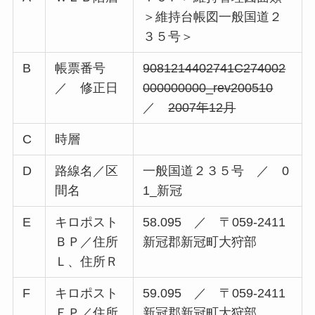
＞維持台帳図一般国道２
３５号＞
B
帳票番号
9081214402741C274002
／ 修正日
000000000_rev200510
／
2007年12月
C
時層
D
路線名／区
一般国道２３５号 ／ 0
間名
1_新冠
E
キロポスト
58.095 ／ 〒059-2411
ＢＰ／住所
新冠郡新冠町大狩部
Ｌ、住所Ｒ
F
キロポスト
59.095 ／ 〒059-2411
ＥＰ／住所
新冠郡新冠町大狩部